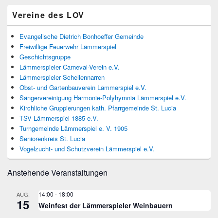
Primärer
Vereine des LOV
Seitenleisten
Widget-
Bereich
Evangelische Dietrich Bonhoeffer Gemeinde
Freiwillige Feuerwehr Lämmerspiel
Geschichtsgruppe
Lämmerspieler Carneval-Verein e.V.
Lämmerspieler Schellennarren
Obst- und Gartenbauverein Lämmerspiel e.V.
Sängervereinigung Harmonie-Polyhymnia Lämmerspiel e.V.
Kirchliche Gruppierungen kath. Pfarrgemeinde St. Lucia
TSV Lämmerspiel 1885 e.V.
Turngemeinde Lämmerspiel e. V. 1905
Seniorenkreis St. Lucia
Vogelzucht- und Schutzverein Lämmerspiel e.V.
Anstehende Veranstaltungen
14:00
-
18:00
AUG.
15
Weinfest der Lämmerspieler Weinbauern