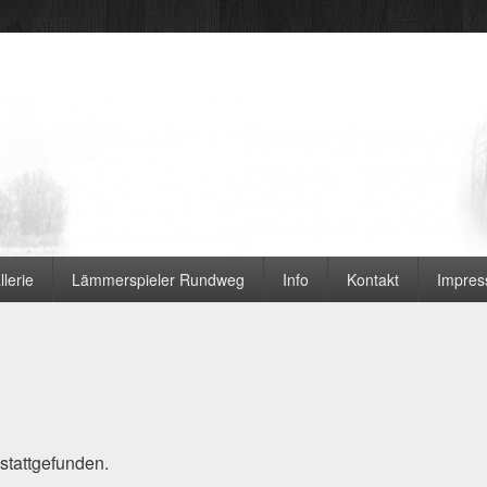
 Ortsvereine
llerie
Lämmerspieler Rundweg
Info
Kontakt
Impre
 stattgefunden.