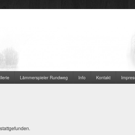
 Ortsvereine
llerie
Lämmerspieler Rundweg
Info
Kontakt
Impre
 stattgefunden.