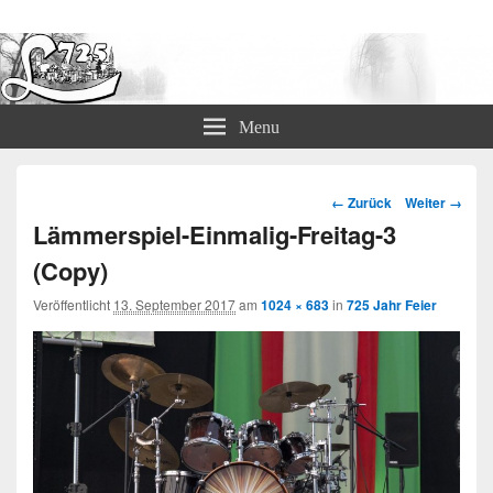
Lämmerspieler Ortsvereine
Menu
Bild-
← Zurück
Weiter →
Navigation
Lämmerspiel-Einmalig-Freitag-3
(Copy)
Veröffentlicht
13. September 2017
am
1024 × 683
in
725 Jahr Feier