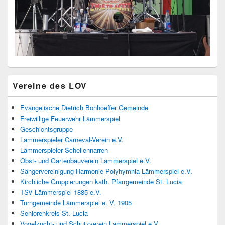
Primärer
Vereine des LOV
Seitenleisten
Widget-
Bereich
Evangelische Dietrich Bonhoeffer Gemeinde
Freiwillige Feuerwehr Lämmerspiel
Geschichtsgruppe
Lämmerspieler Carneval-Verein e.V.
Lämmerspieler Schellennarren
Obst- und Gartenbauverein Lämmerspiel e.V.
Sängervereinigung Harmonie-Polyhymnia Lämmerspiel e.V.
Kirchliche Gruppierungen kath. Pfarrgemeinde St. Lucia
TSV Lämmerspiel 1885 e.V.
Turngemeinde Lämmerspiel e. V. 1905
Seniorenkreis St. Lucia
Vogelzucht- und Schutzverein Lämmerspiel e.V.