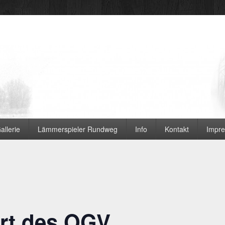
 Ortsvereine
allerie
Lämmerspieler Rundweg
Info
Kontakt
Impr
rt des OGV